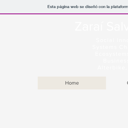
Esta página web se diseñó con la platafor
Zaraí Sal
Social Inn
Systems Ch
Ecosystem
Busines
Alterbik
Home