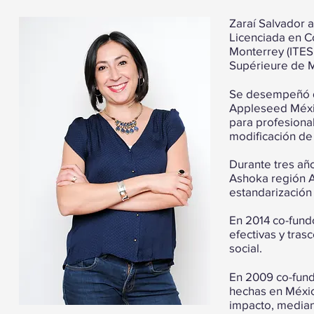
Zaraí Salvador 
Licenciada en Co
Monterrey (ITESM
Supérieure de
Se desempeñó 
Appleseed Méxic
para profesional
modificación de p
Durante tres añ
Ashoka región A
estandarización
En 2014 co-fund
efectivas y tra
social.
En 2009 co-fun
hechas en Méxic
impacto, median