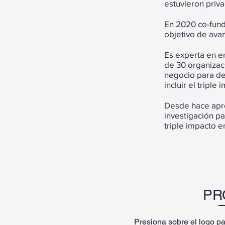
estuvieron priva
En 2020 co-fun
objetivo de avan
Es experta en e
de 30 organizaci
negocio para d
incluir el tripl
Desde hace apro
investigación pa
triple impacto 
PR
Presiona sobre el logo p