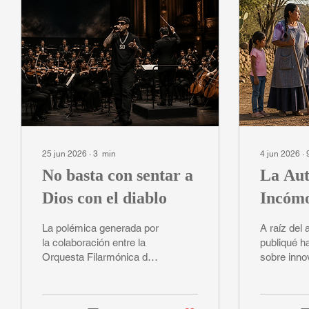
25 jun 2026
∙
3
min
4 jun 2026
∙
No basta con sentar a
La Au
Dios con el diablo
Incóm
La polémica generada por
A raíz del 
la colaboración entre la
publiqué h
Orquesta Filarmónica del
sobre inno
Desierto y un rapero ha
responsabi
sido presentada casi
y el recie
exclusivamente como un
torno a S