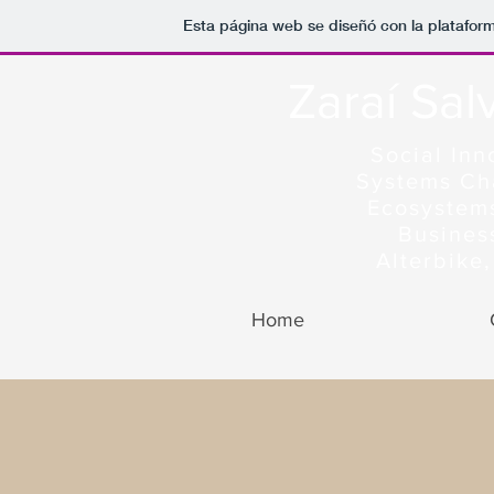
Esta página web se diseñó con la platafor
Zaraí Sal
Social Inn
Systems Ch
Ecosystem
Busines
Alterbik
Home