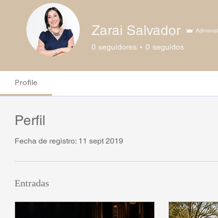
Zarai Salvador
Adminis
0
seguidores
0
seguidos
Profile
Perfil
Fecha de registro: 11 sept 2019
Entradas